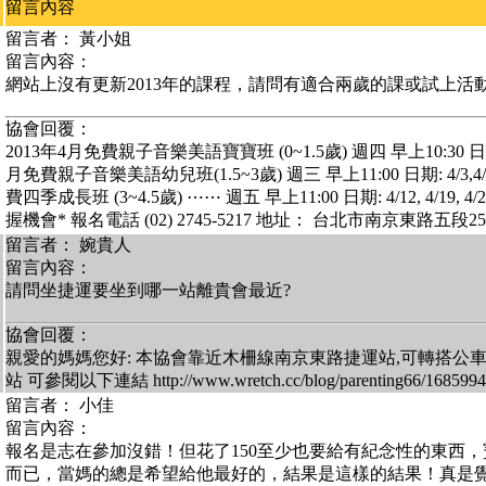
留言內容
留言者： 黃小姐
留言內容：
網站上沒有更新2013年的課程，請問有適合兩歲的課或試上活動
協會回覆：
2013年4月免費親子音樂美語寶寶班 (0~1.5歲) 週四 早上10:30 日期: 4/1
月免費親子音樂美語幼兒班(1.5~3歲) 週三 早上11:00 日期: 4/3,4/10,
費四季成長班 (3~4.5歲) ⋯⋯ 週五 早上11:00 日期: 4/12, 4/1
握機會* 報名電話 (02) 2745-5217 地址： 台北市南京東路五段2
留言者： 婉貴人
留言內容：
請問坐捷運要坐到哪一站離貴會最近?
協會回覆：
親愛的媽媽您好: 本協會靠近木柵線南京東路捷運站,可轉搭公
站 可參閱以下連結 http://www.wretch.cc/blog/parenting66/1685994
留言者： 小佳
留言內容：
報名是志在參加沒錯！但花了150至少也要給有紀念性的東西
而已，當媽的總是希望給他最好的，結果是這樣的結果！真是