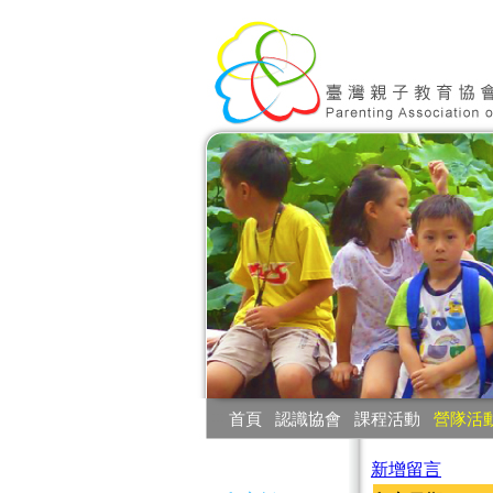
:::
首頁
‧
認識協會
‧
課程活動
‧
營隊活
:::
新增留言