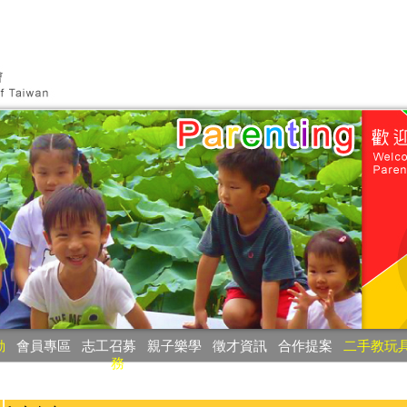
動
‧
會員專區
‧
志工召募
‧
親子樂學
‧
徵才資訊
‧
合作提案
‧
二手教玩
務