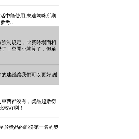
生活中能使用,未達媽咪所期
考..
有強制規定，比賽時場面相
錯了！空間小就算了，但至
你的建議讓我們可以更好,謝
的東西都沒有，獎品超敷衍
還比較好咧！
 至於奬品的部份第一名的奬