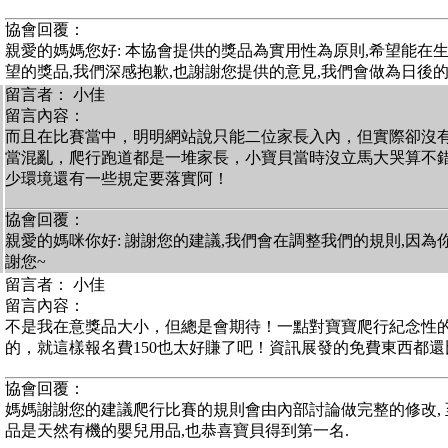
協會回覆：
親愛的媽媽您好: 本協會提供的獎品為實用性為原則,希望能在
望的獎品,我們深感抱歉,也謝謝您提供的意見,我們會做為日後的參
留言者： 小佳
留言內容：
而且在比賽當中，明明網站說只能二位家長入內，但實際卻沒
當混亂，爬行跑道都是一堆家長，小寶貝當時沒立馬大哭算不
少環境還有一些規定要落實阿！
協會回覆：
親愛的媽咪你好: 謝謝您的建議,我們會在調整我們的規則,因為
謝您~
留言者： 小佳
留言內容：
不是我在意獎品大小，但總是會期待！一點對寶寶爬行紀念性
的，就這樣報名費150也太好賺了吧！資訊展發的免費東西都
協會回覆：
媽媽謝謝您的建議爬行比賽的規則會由內部討論做完整的修改,
品是天然有機的嬰兒用品,也恭喜寶貝得到第一名.