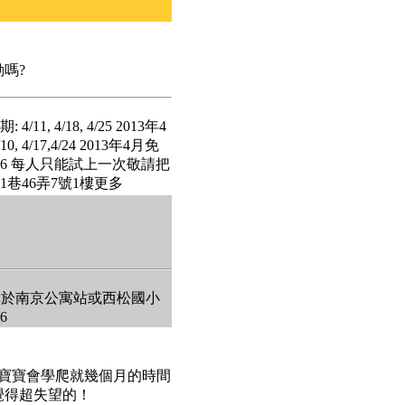
嗎?
1, 4/18, 4/25 2013年4
 4/17,4/24 2013年4月免
9, 4/26 每人只能試上一次敬請把
51巷46弄7號1樓更多
車於南京公寓站或西松國小
6
，寶寶會學爬就幾個月的時間
覺得超失望的！