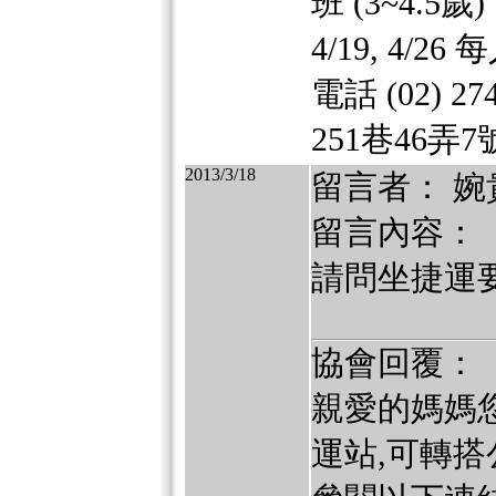
班 (3~4.5歲
4/19, 4
電話 (02) 
251巷46弄
2013/3/18
留言者： 婉
留言內容：
請問坐捷運
協會回覆：
親愛的媽媽
運站,可轉