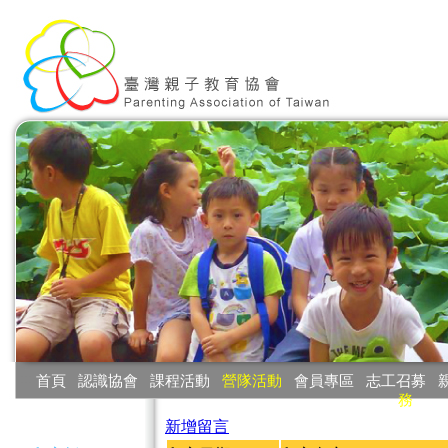
:::
首頁
‧
認識協會
‧
課程活動
‧
營隊活動
‧
會員專區
‧
志工召募
‧
務
:::
新增留言