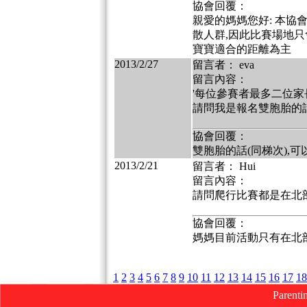
協會回覆：
親愛的媽媽您好: 本協
散人群,因此比賽場地只
寶寶適合的距離為主
2013/2/27
留言者： eva
留言內容：
'每位參賽者最多二位
請問我是報名雙胞胎的話
協會回覆：
雙胞胎的話(同梯次),
2013/2/21
留言者： Hui
留言內容：
請問爬行比賽都是在北
協會回覆：
媽媽目前活動只有在北
1
2
3
4
5
6
7
8
9
10
11
12
13
14
15
16
17
18
Parenti