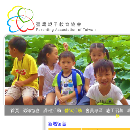
:::
首頁
‧
認識協會
‧
課程活動
‧
營隊活動
‧
會員專區
‧
志工召募
‧
務
:::
新增留言