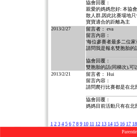
協會回覆：
親愛的媽媽您好: 本協
散人群,因此比賽場地只
寶寶適合的距離為主
2013/2/27
留言者： eva
留言內容：
'每位參賽者最多二位
請問我是報名雙胞胎的話
協會回覆：
雙胞胎的話(同梯次),
2013/2/21
留言者： Hui
留言內容：
請問爬行比賽都是在北
協會回覆：
媽媽目前活動只有在北
1
2
3
4
5
6
7
8
9
10
11
12
13
14
15
16
17
18
Parenti