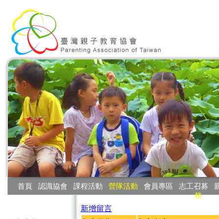
:::
首頁
‧
認識協會
‧
課程活動
‧
營隊活動
‧
會員專區
‧
志工召募
‧
務
:::
新增留言