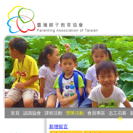
:::
首頁
‧
認識協會
‧
課程活動
‧
營隊活動
‧
會員專區
‧
志工召募
‧
務
:::
新增留言