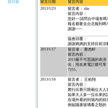
留言板
留言日期
留言內容
2013/1/23
留言者： rlin
留言內容：
您好~~請問台中場有嗎
報名都要去台北報到嗎?
謝謝~~~
協會回覆：
謝謝媽媽的支持目前活
2013/1/17
留言者： 蔡杰軒
留言內容：
2013最不可思議的表
出，現在來電訂購可享「原
7255。
2013/1/16
留言者： 王柏翔
留言內容：
爬行比賽只限兩位大人
如果大人多一位出來的
在場外看的到場內的狀
例如隔著玻璃看之類的