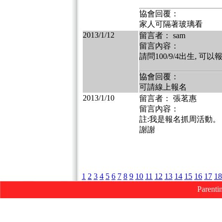
協會回覆：
家人可隔著玻璃看
2013/1/12
留言者： sam
留言內容：
請問100/9/4出生, 可以
協會回覆：
可請線上報名
2013/1/10
留言者： 張茗惠
留言內容：
註:我是報名抓周活動。
謝謝
1
2
3
4
5
6
7
8
9
10
11
12
13
14
15
16
17
18
Parenti