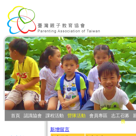
:::
首頁
‧
認識協會
‧
課程活動
‧
營隊活動
‧
會員專區
‧
志工召募
‧
務
:::
新增留言