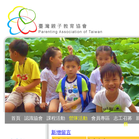
:::
首頁
‧
認識協會
‧
課程活動
‧
營隊活動
‧
會員專區
‧
志工召募
‧
務
:::
新增留言