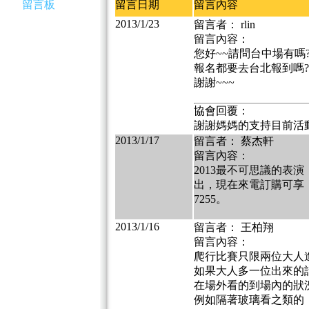
留言板
留言日期
留言內容
2013/1/23
留言者： rlin
留言內容：
您好~~請問台中場有嗎
報名都要去台北報到嗎?
謝謝~~~
協會回覆：
謝謝媽媽的支持目前活
2013/1/17
留言者： 蔡杰軒
留言內容：
2013最不可思議的表
出，現在來電訂購可享「原
7255。
2013/1/16
留言者： 王柏翔
留言內容：
爬行比賽只限兩位大人
如果大人多一位出來的
在場外看的到場內的狀
例如隔著玻璃看之類的