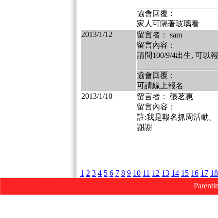
協會回覆：
家人可隔著玻璃看
2013/1/12
留言者： sam
留言內容：
請問100/9/4出生, 可以
協會回覆：
可請線上報名
2013/1/10
留言者： 張茗惠
留言內容：
註:我是報名抓周活動。
謝謝
1
2
3
4
5
6
7
8
9
10
11
12
13
14
15
16
17
18
Parenti