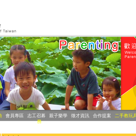
動
‧
會員專區
‧
志工召募
‧
親子樂學
‧
徵才資訊
‧
合作提案
‧
二手教玩
務