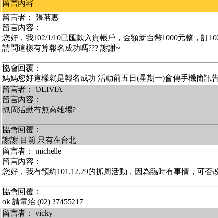
留言內容
留言者： 張茗惠
留言內容：
您好，我102/1/10已匯款入貴帳戶，金額新台幣1000元整，訂102/5
請問這樣有算報名成功嗎??? 謝謝~
協會回覆：
媽媽您好這樣就是報名成功 活動前五日(星期一)會傳手機簡訊
留言者： OLIVIA
留言內容：
抓周活動有無高雄場?
協會回覆：
謝謝 目前 只有在台北
留言者： michelle
留言內容：
您好，我有預約101.12.29的抓周活動，因為臨時有事情，可否改成
協會回覆：
ok 請電洽 (02) 27455217
留言者： vicky