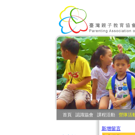
:::
首頁
‧
認識協會
‧
課程活動
‧
營隊活
:::
新增留言