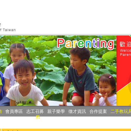
動
‧
會員專區
‧
志工召募
‧
親子樂學
‧
徵才資訊
‧
合作提案
‧
二手教玩
務