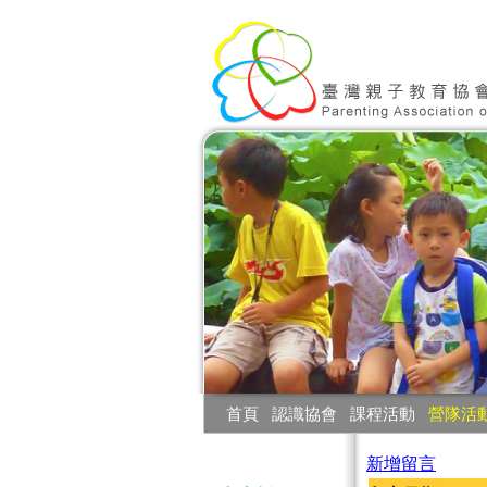
:::
首頁
‧
認識協會
‧
課程活動
‧
營隊活
:::
新增留言