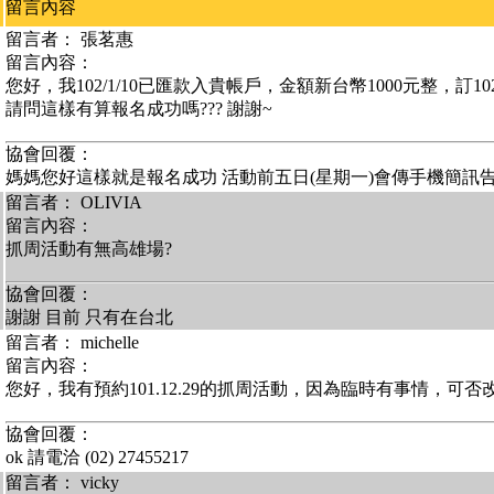
留言內容
留言者： 張茗惠
留言內容：
您好，我102/1/10已匯款入貴帳戶，金額新台幣1000元整，訂102/5
請問這樣有算報名成功嗎??? 謝謝~
協會回覆：
媽媽您好這樣就是報名成功 活動前五日(星期一)會傳手機簡訊
留言者： OLIVIA
留言內容：
抓周活動有無高雄場?
協會回覆：
謝謝 目前 只有在台北
留言者： michelle
留言內容：
您好，我有預約101.12.29的抓周活動，因為臨時有事情，可否改成
協會回覆：
ok 請電洽 (02) 27455217
留言者： vicky