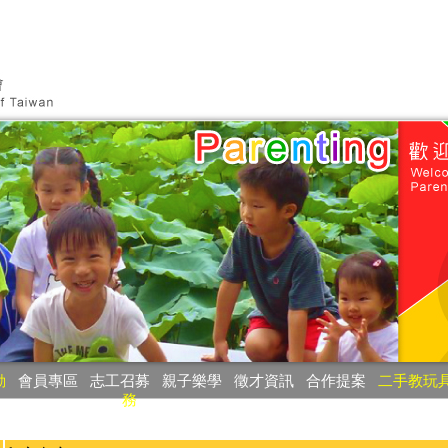
動
‧
會員專區
‧
志工召募
‧
親子樂學
‧
徵才資訊
‧
合作提案
‧
二手教玩
務