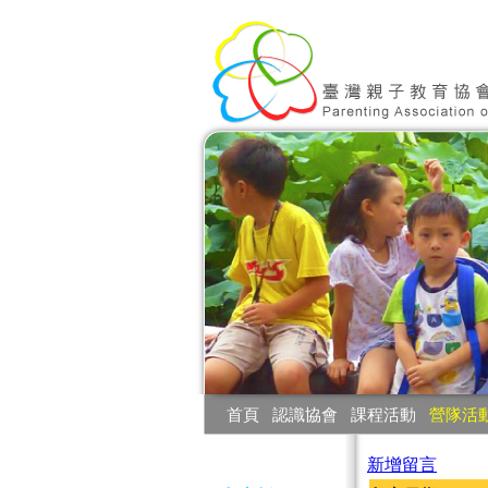
:::
首頁
‧
認識協會
‧
課程活動
‧
營隊活
:::
新增留言