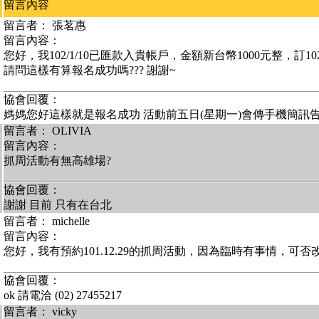
留言內容
留言者： 張茗惠
留言內容：
您好，我102/1/10已匯款入貴帳戶，金額新台幣1000元整，訂102/5
請問這樣有算報名成功嗎??? 謝謝~
協會回覆：
媽媽您好這樣就是報名成功 活動前五日(星期一)會傳手機簡訊
留言者： OLIVIA
留言內容：
抓周活動有無高雄場?
協會回覆：
謝謝 目前 只有在台北
留言者： michelle
留言內容：
您好，我有預約101.12.29的抓周活動，因為臨時有事情，可否改成
協會回覆：
ok 請電洽 (02) 27455217
留言者： vicky