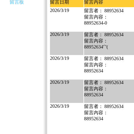
留言板
留言日期
留言內容
2026/3/19
留言者： 88952634
留言內容：
88952634-0
2026/3/19
留言者： 88952634
留言內容：
88952634'`'(
2026/3/19
留言者： 88952634
留言內容：
88952634
2026/3/19
留言者： 88952634
留言內容：
88952634
2026/3/19
留言者： 88952634
留言內容：
88952634