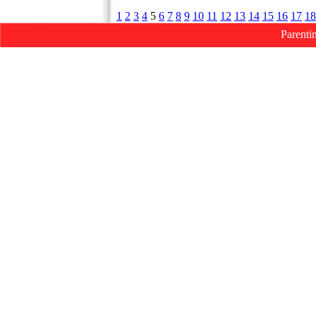
1
2
3
4
5
6
7
8
9
10
11
12
13
14
15
16
17
18
Parenti