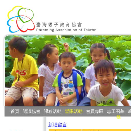
:::
首頁
‧
認識協會
‧
課程活動
‧
營隊活動
‧
會員專區
‧
志工召募
‧
務
:::
新增留言