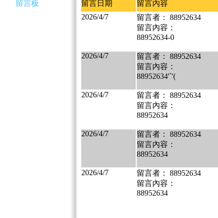
留言板
留言日期
留言內容
2026/4/7
留言者： 88952634
留言內容：
88952634-0
2026/4/7
留言者： 88952634
留言內容：
88952634'`'(
2026/4/7
留言者： 88952634
留言內容：
88952634
2026/4/7
留言者： 88952634
留言內容：
88952634
2026/4/7
留言者： 88952634
留言內容：
88952634