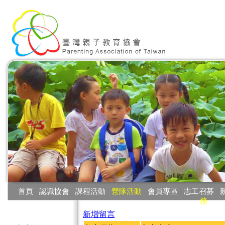
:::
首頁
‧
認識協會
‧
課程活動
‧
營隊活動
‧
會員專區
‧
志工召募
‧
務
:::
新增留言