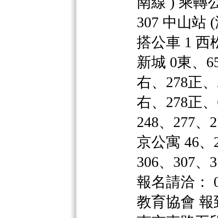
南線 ) 乘轉
307 中山站 
搭公車 1 西松
新城 0東、65
右、278正、2
右、278正、
248、277、
京公寓 46、2
306、307、
報名請洽： 0
教育協會 報