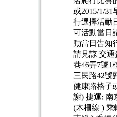
名爬行比賽的家
或2015/1/31
行選擇活動
可活動當日
動當日告知行
請見諒 交通
巷46弄7號1樓
三民路42號對
健康路格子或假
謝) 捷運: 
(木柵線 ) 乘