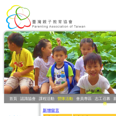
:::
首頁
‧
認識協會
‧
課程活動
‧
營隊活動
‧
會員專區
‧
志工召募
‧
務
:::
新增留言