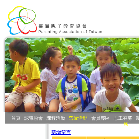
:::
首頁
‧
認識協會
‧
課程活動
‧
營隊活動
‧
會員專區
‧
志工召募
‧
務
:::
新增留言